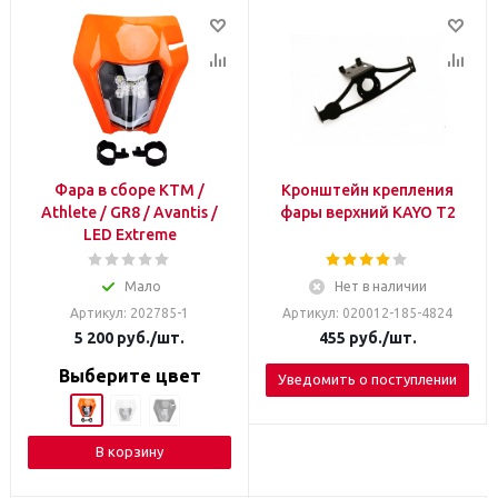
Фара в сборе KTM /
Кронштейн крепления
Athlete / GR8 / Avantis /
фары верхний KAYO T2
LED Extreme
Мало
Нет в наличии
Артикул: 202785-1
Артикул: 020012-185-4824
5 200
руб.
/шт.
455
руб.
/шт.
Выберите цвет
Уведомить о поступлении
В корзину