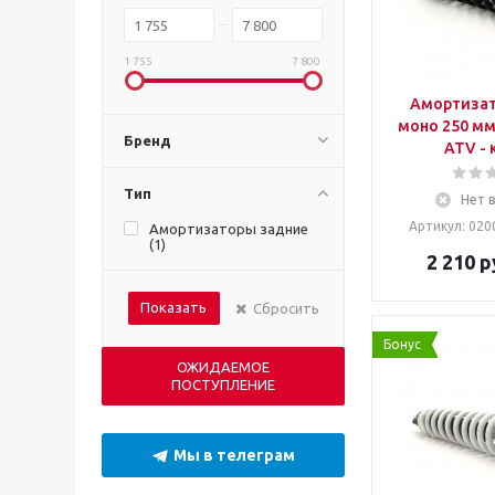
1 755
7 800
Амортизат
моно 250 мм
Бренд
ATV - 
Тип
Нет 
Артикул: 020
Амортизаторы задние
(
1
)
2 210
р
Показать
Сбросить
Бонус
ОЖИДАЕМОЕ
ПОСТУПЛЕНИЕ
Мы в телеграм