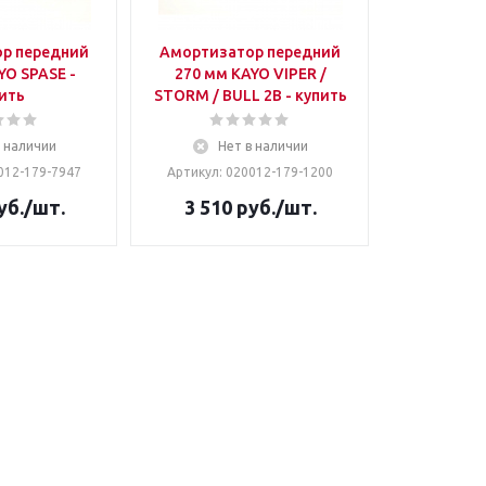
р передний
Амортизатор передний
O SPASE -
270 мм KAYO VIPER /
ить
STORM / BULL 2B - купить
в наличии
Нет в наличии
012-179-7947
Артикул: 020012-179-1200
уб.
/шт.
3 510
руб.
/шт.