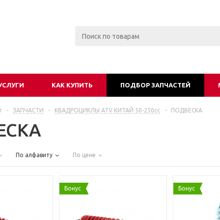
УСЛУГИ
КАК КУПИТЬ
ПОДБОР ЗАПЧАСТЕЙ
г
-
ЗАПЧАСТИ
-
КВАДРОЦИКЛЫ ATV КИТАЙ 50-250сс
-
ПОДВЕСКА
ЕСКА
По алфавиту
По цене
Бонус
Бонус