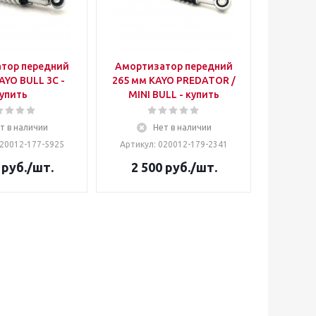
тор передний
Амортизатор передний
AYO BULL 3С -
265 мм KAYO PREDATOR /
упить
MINI BULL - купить
т в наличии
Нет в наличии
020012-177-5925
Артикул: 020012-179-2341
руб.
/шт.
2 500
руб.
/шт.