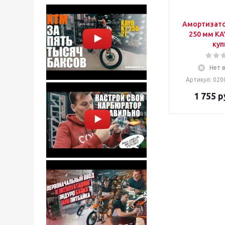
Амортизато
250 мм KAY
куп
Нет 
Артикул: 020
1 755
р