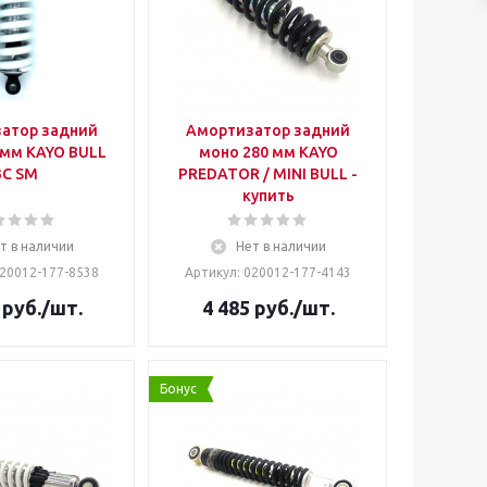
атор задний
Амортизатор задний
 мм KAYO BULL
моно 280 мм KAYO
3С SM
PREDATOR / MINI BULL -
купить
т в наличии
Нет в наличии
020012-177-8538
Артикул: 020012-177-4143
руб.
/шт.
4 485
руб.
/шт.
Бонус