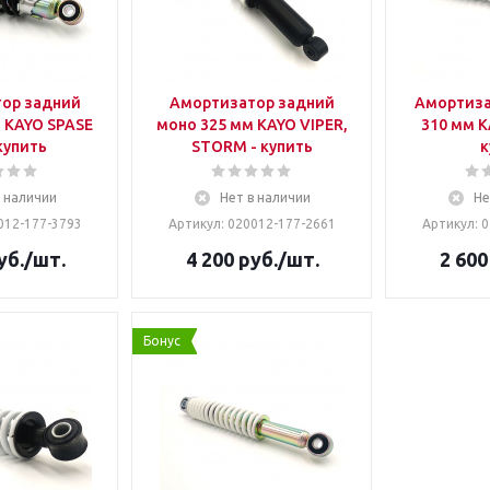
ор задний
Амортизатор задний
Амортиза
 KAYO SPASE
моно 325 мм KAYO VIPER,
310 мм K
купить
STORM - купить
к
в наличии
Нет в наличии
Не
012-177-3793
Артикул: 020012-177-2661
Артикул: 
уб.
/шт.
4 200
руб.
/шт.
2 600
Бонус