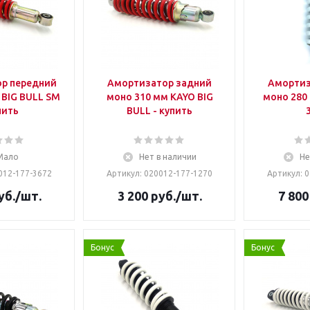
р передний
Амортизатор задний
Амортиз
IG BULL SM
моно 310 мм KAYO BIG
моно 280
пить
BULL - купить
Мало
Нет в наличии
Не
012-177-3672
Артикул: 020012-177-1270
Артикул: 
уб.
/шт.
3 200
руб.
/шт.
7 800
Бонус
Бонус