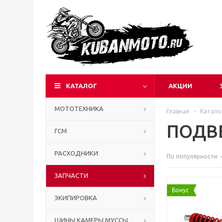
КАТАЛОГ
АКЦИИ
МОТОТЕХНИКА
Главная
-
Катало
ПОДВ
ГСМ
РАСХОДНИКИ
По популярности
ЗАПЧАСТИ
Бонус
ЭКИПИРОВКА
ШИНЫ КАМЕРЫ МУССЫ