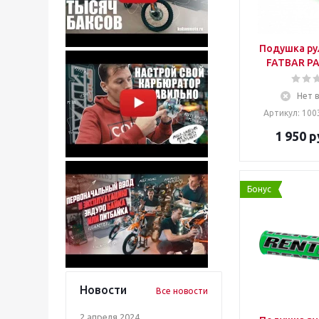
Подушка ру
FATBAR PA
Нет 
Артикул: 100
1 950
р
Бонус
Новости
Все новости
2 апреля 2024