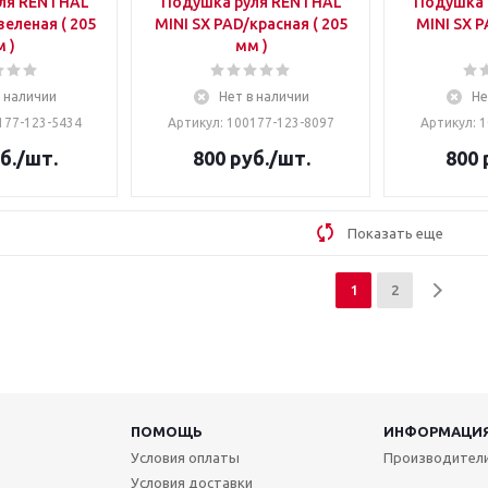
ля RENTHAL
Подушка руля RENTHAL
Подушка 
зеленая ( 205
MINI SX PAD/красная ( 205
MINI SX P
 )
мм )
в наличии
Нет в наличии
Не
177-123-5434
Артикул: 100177-123-8097
Артикул: 
б.
/шт.
800
руб.
/шт.
800
Показать еще
1
2
ПОМОЩЬ
ИНФОРМАЦИ
Условия оплаты
Производител
Условия доставки