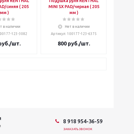
руля RENTHAL
Подушка руля RENTHAL
AD/синяя ( 205
MINI SX PAD/черная ( 205
мм )
мм )
т в наличии
Нет в наличии
100177-123-3082
Артикул: 100177-123-6375
руб.
/шт.
800
руб.
/шт.
Я
8 918 954-36-59
и
ЗАКАЗАТЬ ЗВОНОК