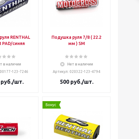
руля RENTHAL
Подушка руля 7/8 ( 22.2
 PAD/синяя
мм ) SM
т в наличии
Нет в наличии
100177-123-7246
Артикул: 020322-123-4794
руб.
/шт.
500
руб.
/шт.
Бонус