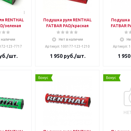
ля RENTHAL
Подушка руля RENTHAL
Подушка 
D/зеленая
FATBAR PAD/красная
FATBAR P
в наличии
Нет в наличии
Не
372-123-7717
Артикул: 100177-123-1210
Артикул: 
уб.
/шт.
1 950
руб.
/шт.
1 950
Бонус
Бонус