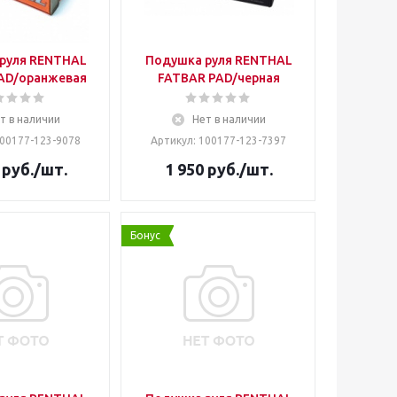
руля RENTHAL
Подушка руля RENTHAL
AD/оранжевая
FATBAR PAD/черная
т в наличии
Нет в наличии
100177-123-9078
Артикул: 100177-123-7397
руб.
/шт.
1 950
руб.
/шт.
Бонус