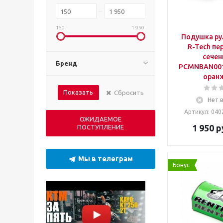
150
1 950
Подушка рул
R-Tech пе
сечен
Бренд
PCMNBAN001
оран
Показать
Сбросить
Нет 
Артикул: 040
ОЖИДАЕМОЕ
1 950
р
ПОСТУПЛЕНИЕ
Мы в телеграм
Бонус