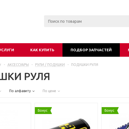
УСЛУГИ
КАК КУПИТЬ
ПОДБОР ЗАПЧАСТЕЙ
г
-
АКСЕССУАРЫ
-
РУЛИ / ПОДУШКИ
-
ПОДУШКИ РУЛЯ
ШКИ РУЛЯ
По алфавиту
По цене
Бонус
Бонус