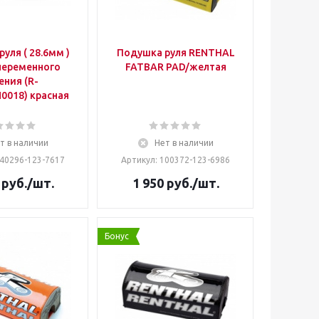
уля ( 28.6мм )
Подушка руля RENTHAL
переменного
FATBAR PAD/желтая
ения (R-
018) красная
т в наличии
Нет в наличии
040296-123-7617
Артикул: 100372-123-6986
руб.
/шт.
1 950
руб.
/шт.
Бонус