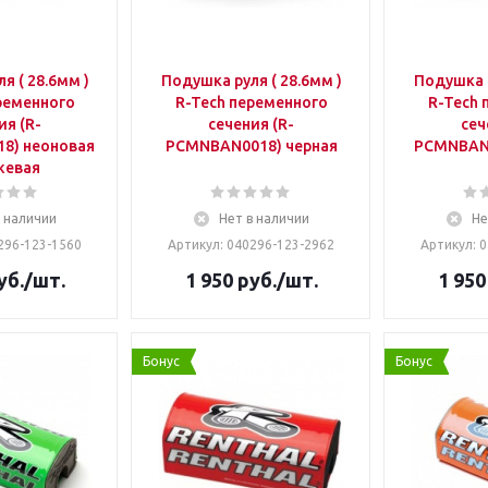
я ( 28.6мм )
Подушка руля ( 28.6мм )
Подушка р
ременного
R-Tech переменного
R-Tech 
ия (R-
сечения (R-
сеч
8) неоновая
PCMNBAN0018) черная
PCMNBAN0
жевая
в наличии
Нет в наличии
Не
296-123-1560
Артикул: 040296-123-2962
Артикул: 
уб.
/шт.
1 950
руб.
/шт.
1 950
Бонус
Бонус