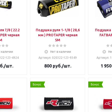
я 7/8 ( 22.2
Подушка руля 1-1/8 ( 28,6
Подушка 
PER черная
мм ) PROTAPER черная
FATBAR
M
SM
в наличии
Нет в наличии
Не
322-123-4924
Артикул: 020322-123-9349
Артикул: 
б.
/шт.
800
руб.
/шт.
1 950
Бонус
Бонус